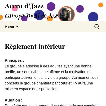
Accro d'Jazz
Aller
au
Groupe Vocal de Jazz
contenu
Recherc
Menu
Règlement intérieur
Principes :
Le groupe s’adresse à des adultes ayant une bonne
oreille, un sens rythmique affirmé et la motivation de
participer activement à la vie du groupe. Au moment des
concerts le groupe chantera par cœur et il y aura une
mise en espace des spectacles.
Audition :
Pour faire partie du groupe, il est demandé aux candidats