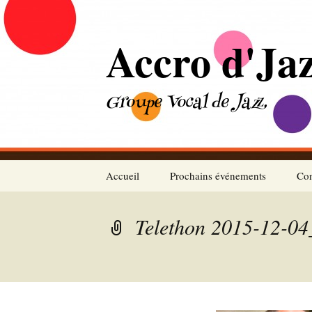
Aller
au
Accro d'Ja
contenu
Groupe Vocal de Jazz
Accueil
Prochains événements
Con
Prochains concerts
Pré
Telethon 2015-12-
Aff