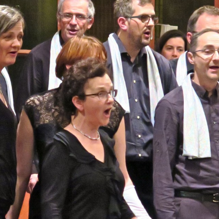
Concert Bleu (Février
2016)
Photos Jazz à la Une –
édition complète Mars
2019
Musiques du concert BLEU
(Février 2015)
Photos Jazz à la UNE – Mai
2018
Photos Best-Of (Juin 2017)
Happy 2016: les coulisses
Photos Happy (Octobre
2016)
Photos Telethon 2015
Photos Concert Bleu
(Février 2015)
Photos Polyfollia (Oct
2014)