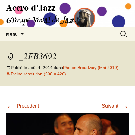
Accro d'Jazz
Aller
au
Groupe Vocal de Jazz
contenu
Recherc
Menu
_2FB3692
Publié le
août 4, 2014
dans
Photos Broadway (Mai 2010)
Pleine résolution (600 × 426)
←
→
Précédent
Suivant