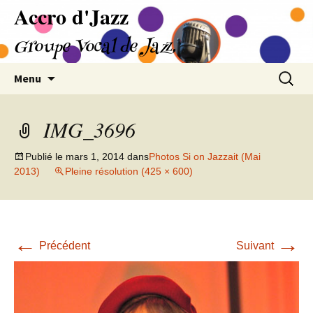
Accro d'Jazz
Aller
au
Groupe Vocal de Jazz
contenu
Recherc
Menu
IMG_3696
Publié le
mars 1, 2014
dans
Photos Si on Jazzait (Mai
2013)
Pleine résolution (425 × 600)
←
→
Précédent
Suivant