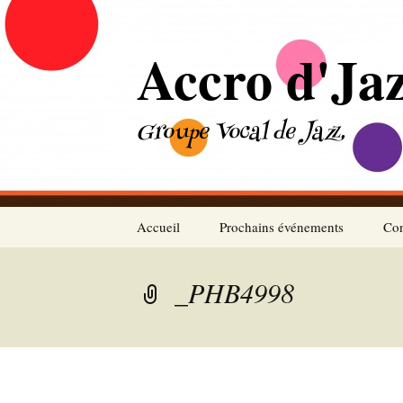
Aller
au
Accro d'Ja
contenu
Groupe Vocal de Jazz
Accueil
Prochains événements
Con
Prochains concerts
Pré
_PHB4998
Aff