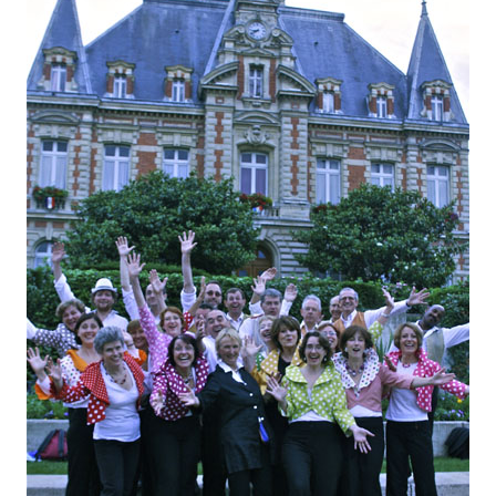
Concert Bleu (Février
2016)
Photos Jazz à la Une –
édition complète Mars
2019
Musiques du concert BLEU
(Février 2015)
Photos Jazz à la UNE – Mai
2018
Photos Best-Of (Juin 2017)
Happy 2016: les coulisses
Photos Happy (Octobre
2016)
Photos Telethon 2015
Photos Concert Bleu
(Février 2015)
Photos Polyfollia (Oct
2014)