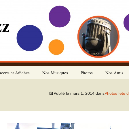
zz
certs et Affiches
Nos Musiques
Photos
Nos Amis
cédents concerts
Répertoire
Photos Muséo Jazz (février
Liens
2025)
Publié le
mars 1, 2014
dans
Photos fete d
iches
Musique du Best-Of 2017
Presse
Photos Viens t’balader
(décembre 2023)
Musiques et Video de
Happy 2016
Photos Ca va, ca va (Mars
2022)
Musiques et Videos du